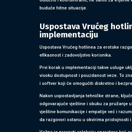
buduće hitne situacije.
Uspostava Vrućeg hotlin
implementaciju
Uspostava Vrućeg hotlinea za erotske razgov
efikasnost i zadovoljstvo korisnika.
Prvi korak u implementaciji takve usluge uk
visoku dostupnost i pouzdanost veze. To znač
i softver koji će omogućiti diskretno i bezp
Nakon uspostavljanja tehničke strane, ključ
odgovarajuće vještine i obuku za pružanje u
vještine komunikacije i empatije već i razum
da razgovori ostanu u okvirima pristojnosti i
Važno je provesti selekciju operatera koji s