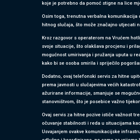
koje je potrebno da pomoć stigne na lice mj
Osim toga, trenutna verbalna komunikacija 
hitnog slučaja, što može značajno utjecati 
Kroz razgovor s operaterom na Vrućem hotline
svoje situacije, što olakšava procjenu i p
mogućnost umirivanja i pružanja uputa u re
kako bi se osoba smirila i spriječilo pogorš
Dodatno, ovaj telefonski servis za hitne upi
prema javnosti u slučajevima većih katastrof
ažurirane informacije, smanjuje se mogućno
stanovništvom, što je posebice važno tijeko
Ovaj servis za hitne pozive ističe važnost tr
očuvanje stabilnosti i reda u situacijama ka
Usvajanjem ovakve komunikacijske infrastru
odlučno i koordinirano, ne samo za vrijeme k