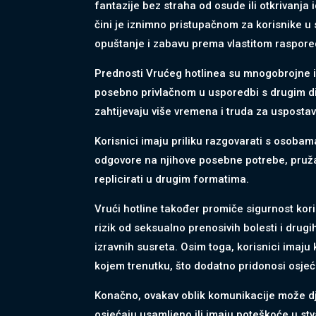
fantazije bez straha od osude ili otkrivanja
čini je iznimno pristupačnom za korisnike u s
opuštanje i zabavu prema vlastitom raspore
Prednosti Vrućeg hotlinea su mnogobrojne i u
posebno privlačnom u usporedbi s drugim di
zahtijevaju više vremena i truda za uspostav
Korisnici imaju priliku razgovarati s osoba
odgovore na njihove posebne potrebe, pruža
replicirati u drugim formatima.
Vrući hotline također promiče sigurnost kori
rizik od seksualno prenosivih bolesti i drug
izravnih susreta. Osim toga, korisnici imaju 
kojem trenutku, što dodatno pridonosi osje
Konačno, ovakav oblik komunikacije može dj
osjećaju usamljeno ili imaju poteškoće u stv