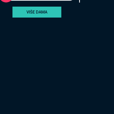
VIŠE DAMA
VANESA /
Kod #74
TRAŽIM:
susret, avantura, veza, seks
Razgovaram, nazovi čim završim!
Broj: 064/677-677
tel:0,93€ - mob:1,12€ min