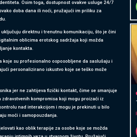
 identiteta. Osim toga, dostupnost ovakve usluge 24/7
vako doba dana ili noći, pružajući im priliku za
du.
ključuju direktnu i trenutnu komunikaciju, što je čini
gitalnim oblicima erotskog sadržaja koji možda
ljanje kontakta.
ma koje su profesionalno osposobljene da saslušaju i
jući personalizirano iskustvo koje se teško može
snika jer ne zahtijeva fizički kontakt, čime se smanjuje
ih zdravstvenih kompromisa koji mogu proizaći iz
kontrolu nad interakcijom i mogu je prekinuti u bilo
ćaju moći i samopouzdanja.
elovati kao oblik terapije za osobe koje se možda
aranju intimnih veza u stvarnom životu. Pružajući