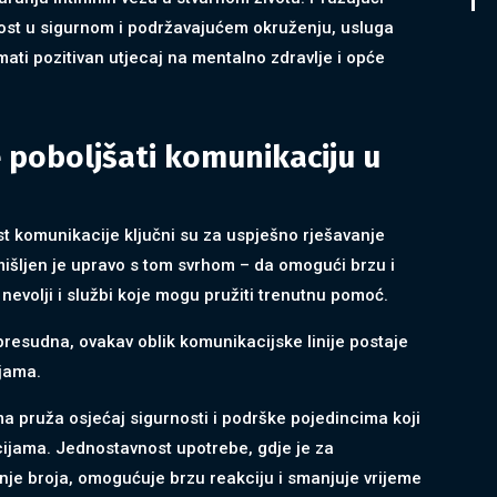
nost u sigurnom i podržavajućem okruženju, usluga
ati pozitivan utjecaj na mentalno zdravlje i opće
 poboljšati komunikaciju u
st komunikacije ključni su za uspješno rješavanje
osmišljen je upravo s tom svrhom – da omogući brzu i
nevolji i službi koje mogu pružiti trenutnu pomoć.
resudna, ovakav oblik komunikacijske linije postaje
ijama.
a pruža osjećaj sigurnosti i podrške pojedincima koji
cijama. Jednostavnost upotrebe, gdje je za
nje broja, omogućuje brzu reakciju i smanjuje vrijeme