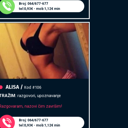
tel:0,93€ - mob:1,12€ min
ALISA /
Kod #106
TRAŽIM:
razgovori, upoznavanje
Razgovaram, nazovi čim završim!
Broj: 064/677-677
tel:0,93€ - mob:1,12€ min