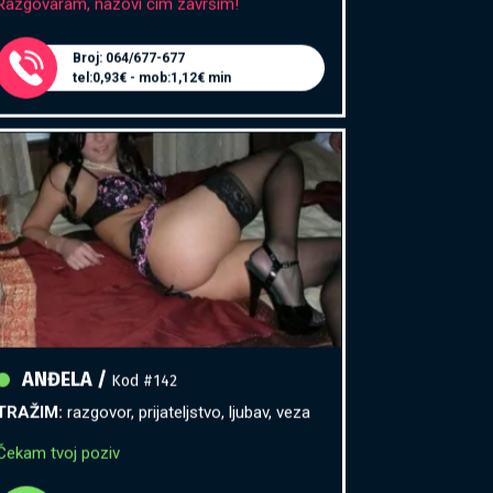
Broj: 064/677-677
tel:0,93€ - mob:1,12€ min
ANĐELA /
Kod #142
TRAŽIM:
razgovor, prijateljstvo, ljubav, veza
Čekam tvoj poziv
Broj: 064/677-677