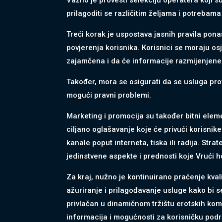
prilagoditi se različitim željama i potrebama
Treći korak je uspostava jasnih pravila ponaš
povjerenja korisnika. Korisnici se moraju os
zajamčena i da će informacije razmijenjene t
Također, mora se osigurati da se usluga pro
mogući pravni problemi.
Marketing i promocija su također bitni eleme
ciljano oglašavanje koje će privući korisnik
kanale poput interneta, tiska ili radija. Strat
jedinstvene aspekte i prednosti koje Vrući h
Za kraj, nužno je kontinuirano praćenje kvali
ažuriranje i prilagođavanje usluge kako bi 
privlačan u dinamičnom tržištu erotskih ko
informacija i mogućnosti za korisničku podr