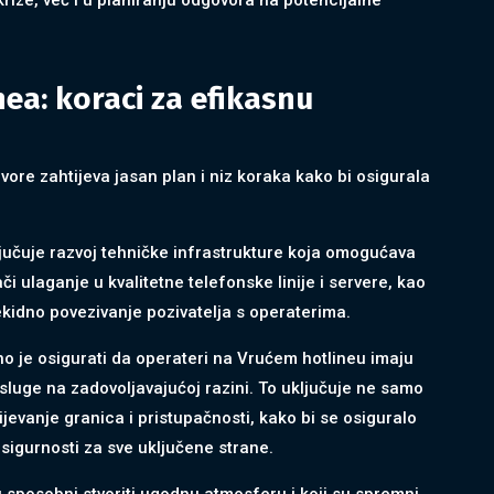
ea: koraci za efikasnu
ore zahtijeva jasan plan i niz koraka kako bi osigurala
ljučuje razvoj tehničke infrastrukture koja omogućava
i ulaganje u kvalitetne telefonske linije i servere, kao
rekidno povezivanje pozivatelja s operaterima.
no je osigurati da operateri na Vrućem hotlineu imaju
sluge na zadovoljavajućoj razini. To uključuje ne samo
ijevanje granica i pristupačnosti, kako bi se osiguralo
 sigurnosti za sve uključene strane.
u sposobni stvoriti ugodnu atmosferu i koji su spremni