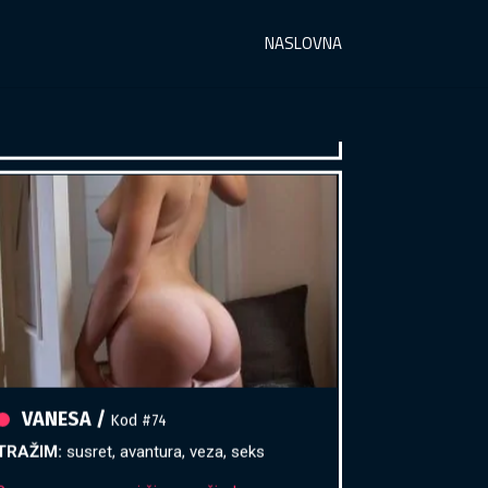
Razgovaram, nazovi čim završim!
NASLOVNA
Broj: 064/677-677
tel:0,93€ - mob:1,12€ min
VANESA /
Kod #74
TRAŽIM:
susret, avantura, veza, seks
Razgovaram, nazovi čim završim!