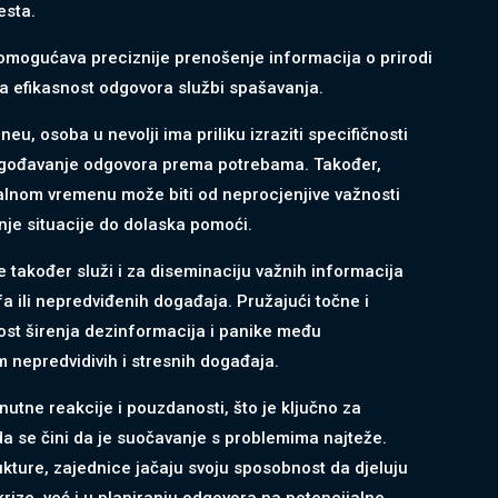
esta.
omogućava preciznije prenošenje informacija o prirodi
na efikasnost odgovora službi spašavanja.
u, osoba u nevolji ima priliku izraziti specifičnosti
rilagođavanje odgovora prema potrebama. Također,
alnom vremenu može biti od neprocjenjive važnosti
anje situacije do dolaska pomoći.
te također služi i za diseminaciju važnih informacija
a ili nepredviđenih događaja. Pružajući točne i
st širenja dezinformacija i panike među
m nepredvidivih i stresnih događaja.
enutne reakcije i pouzdanosti, što je ključno za
da se čini da je suočavanje s problemima najteže.
kture, zajednice jačaju svoju sposobnost da djeluju
rize, već i u planiranju odgovora na potencijalne