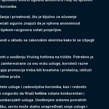
 korisnika.
anja i privatnosti, što je ključno za očuvanje
jećati sigurno znajući da je njihova anonimnost
ijekom razgovora ostati povjerljive.
vodi u skladu sa zakonskim okvirima kako bi se izbjegli
nti u uvođenju Vrućeg hotlinea na tržište. Potrebno je
e zainteresirane za ovu vrstu usluge, koristeći razne
egija promocije treba biti kreativna i privlačna, ističući
otline pruža.
tete usluge i zadovoljstva korisnika, kao i redovito
se osiguralo da
Vrući hotline
ostane konkurentan i
munikacijskih usluga. Uvođenjem sistema povratnih
šku, servis može stalno unapređivati svoje usluge i