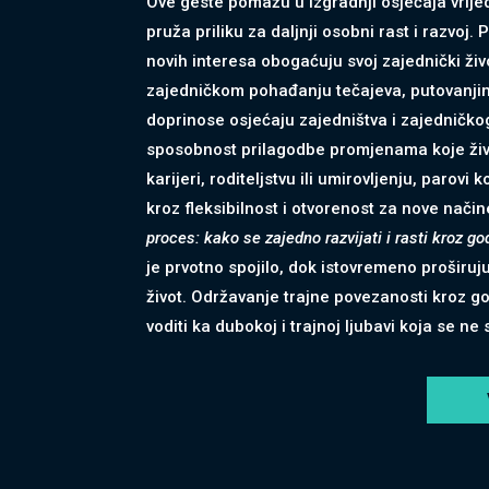
Ove geste pomažu u izgradnji osjećaja vrije
pruža priliku za daljnji osobni rast i razvoj.
novih interesa obogaćuju svoj zajednički živo
zajedničkom pohađanju tečajeva, putovanjima 
doprinose osjećaju zajedništva i zajedničko
sposobnost prilagodbe promjenama koje živo
karijeri, roditeljstvu ili umirovljenju, parovi
kroz fleksibilnost i otvorenost za nove nači
proces: kako se zajedno razvijati i rasti kroz go
je prvotno spojilo, dok istovremeno proširuju
život. Održavanje trajne povezanosti kroz go
voditi ka dubokoj i trajnoj ljubavi koja se n