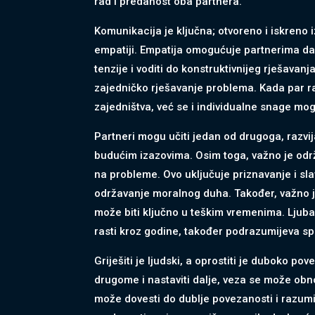
rad i predanost oba partnera.
Komunikacija je ključna; otvoreno i iskreno 
empatiji. Empatija omogućuje partnerima da 
tenzije i voditi do konstruktivnijeg rješava
zajedničko rješavanje problema. Kada par r
zajedništva, već se i individualne snage mogu
Partneri mogu učiti jedan od drugoga, razvija
budućim izazovima. Osim toga, važno je održa
na probleme. Ovo uključuje priznavanje i sl
održavanje moralnog duha. Također, važno je
može biti ključno u teškim vremenima. Ljubav
rasti kroz godine, također podrazumijeva sp
Griješiti je ljudski, a oprostiti je duboko po
drugome i nastaviti dalje, veza se može obno
može dovesti do dublje povezanosti i razumi