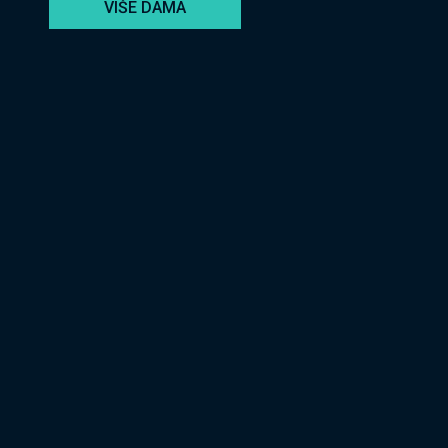
VIŠE DAMA
VANESA /
Kod #74
TRAŽIM:
susret, avantura, veza, seks
Čekam tvoj poziv
Broj: 064/677-677
tel:0,93€ - mob:1,12€ min