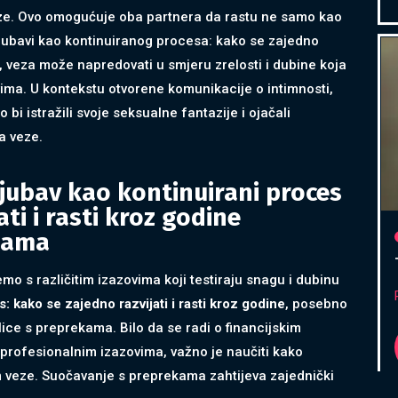
veze. Ovo omogućuje oba partnera da rastu ne samo kao
o ljubavi kao kontinuiranog procesa: kako se zajedno
ns, veza može napredovati u smjeru zrelosti i dubine koja
ima. U kontekstu otvorene komunikacije o intimnosti,
 bi istražili svoje seksualne fantazije i ojačali
a veze.
Ljubav kao kontinuirani proces
ti i rasti kroz godine
ekama
o s različitim izazovima koji testiraju snagu i dubinu
: kako se zajedno razvijati i rasti kroz godine
, posebno
lice s preprekama. Bilo da se radi o financijskim
i profesionalnim izazovima, važno je naučiti kako
m veze. Suočavanje s preprekama zahtijeva zajednički