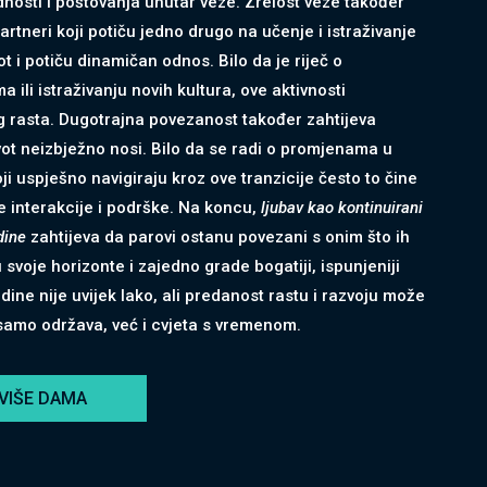
dnosti i poštovanja unutar veze. Zrelost veze također
 Partneri koji potiču jedno drugo na učenje i istraživanje
t i potiču dinamičan odnos. Bilo da je riječ o
ili istraživanju novih kultura, ove aktivnosti
g rasta. Dugotrajna povezanost također zahtijeva
t neizbježno nosi. Bilo da se radi o promjenama u
 koji uspješno navigiraju kroz ove tranzicije često to čine
ne interakcije i podrške. Na koncu,
ljubav kao kontinuirani
dine
zahtijeva da parovi ostanu povezani s onim što ih
 svoje horizonte i zajedno grade bogatiji, ispunjeniji
dine nije uvijek lako, ali predanost rastu i razvoju može
e samo održava, već i cvjeta s vremenom.
VIŠE DAMA