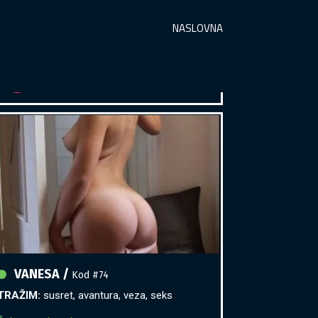
Razgovaram, nazovi čim završim!
NASLOVNA
Broj: 064/677-677
tel:0,93€ - mob:1,12€ min
VANESA /
Kod #74
TRAŽIM:
susret, avantura, veza, seks
Čekam tvoj poziv