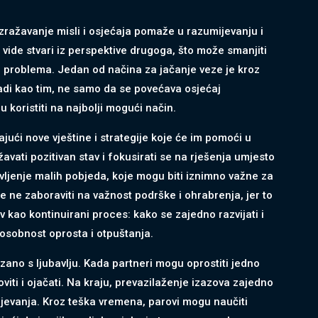
izražavanje misli i osjećaja pomaže u razumijevanju i
vide stvari iz perspektive drugoga, što može smanjiti
nja problema. Jedan od načina za jačanje veze je kroz
adi kao tim, ne samo da se povećava osjećaj
 koristiti na najbolji mogući način.
jući nove vještine i strategije koje će im pomoći u
vati pozitivan stav i fokusirati se na rješenja umjesto
avljenje malih pobjeda, koje mogu biti iznimno važne za
 ne zaboraviti na važnost podrške i ohrabrenja, jer to
 kao kontinuirani proces: kako se zajedno razvijati i
osobnost oprosta i otpuštanja.
vezano s ljubavlju. Kada partneri mogu oprostiti jedno
viti i ojačati. Na kraju, prevazilaženje izazova zajedno
jevanja. Kroz teška vremena, parovi mogu naučiti