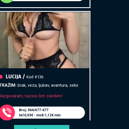
LUCIJA /
Kod #136
TRAŽIM:
brak, veza, ljubav, avantura, seks
Razgovaram, nazovi čim završim!
Broj: 064/677-677
tel:0,93€ - mob:1,12€ min