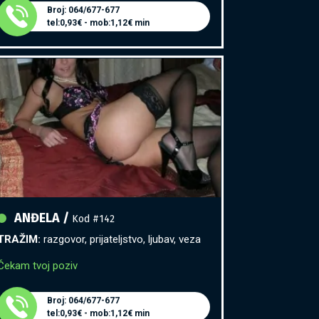
tel:0,93€ - mob:1,12€ min
ANĐELA /
Kod #142
TRAŽIM:
razgovor, prijateljstvo, ljubav, veza
Čekam tvoj poziv
Broj: 064/677-677
tel:0,93€ - mob:1,12€ min