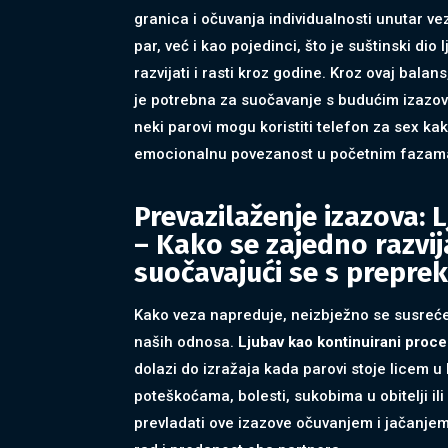
granica i očuvanja individualnosti unutar 
par, već i kao pojedinci, što je suštinski di
razvijati i rasti kroz godine. Kroz ovaj bala
je potrebna za suočavanje s budućim izazov
neki parovi mogu koristiti telefon za sex kako
emocionalnu povezanost u početnim fazam
Prevazilaženje izazova: 
– Kako se zajedno razvija
suočavajući se s prepr
Kako veza napreduje, neizbježno se susrećem
naših odnosa.
Ljubav kao kontinuirani proces
dolazi do izražaja kada parovi stoje licem u 
poteškoćama, bolesti, sukobima u obitelji il
prevladati ove izazove očuvanjem i jačanje