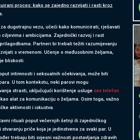
uirani proces: kako se zajedno razvijati i rasti kroz
a.
 za dugotrajnu vezu, učeći kako komunicirati, rješavati
ciljevima i ambicijama. Zajednički razvoj i rast
rilagodbama. Partneri bi trebali težiti razumijevanju
azvijati s vremenom. Učenje o međusobnim željama,
e bliskosti.
oput intimnosti i seksualnih očekivanja, može biti
t para. U tom kontekstu, neki parovi mogu
vanja strasti, uključujući korištenje usluge
sex telefon
i kao alat za komunikaciju o željama. Osim toga, važno
ke aktivnosti i iskustva.
tavni rituali poput večernjih šetnji ili zajedničkog
 stvaranju priče koja je jedinstvena za svaki par. U
đer trebaju biti svjesni važnosti postavljanja zdravih