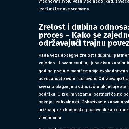
vrednovati svoju vezu više nego ikad, shvaća
izdržati testove vremena.
Zrelost i dubina odnosa
proces – Kako se zajedno
održavajući trajnu pove
Kada veza dosegne zrelost i dubinu, partneri
zajedno. U ovom stadiju, ljubav kao kontinuir
godine postaje manifestacija svakodnevnih a
povezanost živom i zdravom. Održavanje tra
svjesno ulaganje u odnos, što uključuje sta
podršku. U zrelim vezama, partneri često po
pažnje i zahvalnosti. Pokazivanje zahvalnost
priznanja za kućanske poslove ili kao dubo
vremenima.