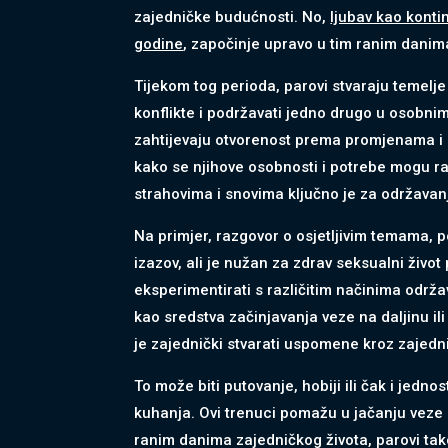
zajedničke budućnosti. No,
ljubav kao kontin
godine
, započinje upravo u tim ranim danim
Tijekom tog perioda, parovi stvaraju temelje
konflikte i podržavati jedno drugo u osobnim 
zahtijevaju otvorenost prema promjenama i p
kako se njihove osobnosti i potrebe mogu r
strahovima i snovima ključno je za održavanj
Na primjer, razgovor o osjetljivim temama, p
izazov, ali je nužan za zdrav seksualni živo
eksperimentirati s različitim načinima održa
kao sredstva začinjavanja veze na daljinu il
je zajednički stvarati uspomene kroz zajednič
To može biti putovanje, hobiji ili čak i jednos
kuhanja. Ovi trenuci pomažu u jačanju veze i
ranim danima zajedničkog života, parovi tako