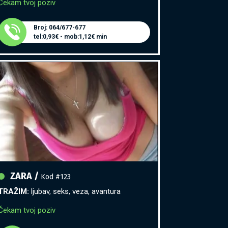
Broj: 064/677-677
tel:0,93€ - mob:1,12€ min
ZARA /
Kod #123
TRAŽIM:
ljubav, seks, veza, avantura
Čekam tvoj poziv
Broj: 064/677-677