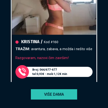
KRISTINA /
Kod #160
TRAŽIM:
avantura, zabava, a možda i nešto više
Razgovaram, nazovi čim završim!
Broj: 064/677-677
tel:0,93€ - mob:1,12€ min
VIŠE DAMA