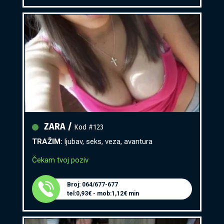
ZARA /
Kod #123
TRAŽIM:
ljubav, seks, veza, avantura
Čekam tvoj poziv
Broj: 064/677-677
tel:0,93€ - mob:1,12€ min