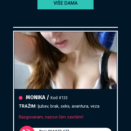
VIŠE DAMA
Broj: 064/677-677
tel:0,93€ - mob:1,12€ min
MONIKA /
Kod #133
TRAŽIM:
ljubav, brak, seks, avantura, veza
Razgovaram, nazovi čim završim!
Broj: 064/677-677