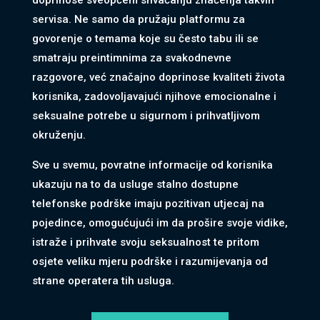
doprinose sveopćem shvaćanju značenja takvih
servisa. Ne samo da pružaju platformu za
govorenje o temama koje su često tabu ili se
smatraju preintimnima za svakodnevne
razgovore, već značajno doprinose kvaliteti života
korisnika, zadovoljavajući njihove emocionalne i
seksualne potrebe u sigurnom i prihvatljivom
okruženju.
Sve u svemu, povratne informacije od korisnika
ukazuju na to da usluge stalno dostupne
telefonske podrške imaju pozitivan utjecaj na
pojedince, omogućujući im da prošire svoje vidike,
istraže i prihvate svoju seksualnost te pritom
KRISTINA /
Kod #160
osjete veliku mjeru podrške i razumijevanja od
TRAŽIM:
avantura, zabava, a možda i nešto više
strane operatera tih usluga.
Razgovaram, nazovi čim završim!