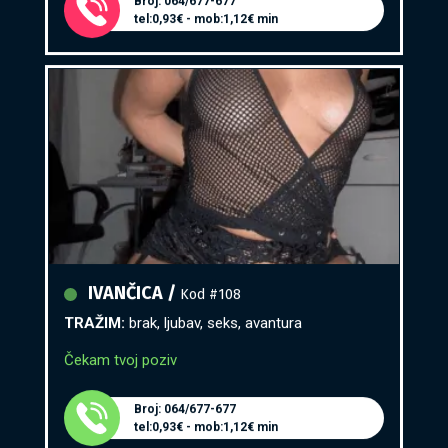
tel:0,93€ - mob:1,12€ min
IVANČICA /
Kod #108
TRAŽIM:
brak, ljubav, seks, avantura
Čekam tvoj poziv
Broj: 064/677-677
tel:0,93€ - mob:1,12€ min