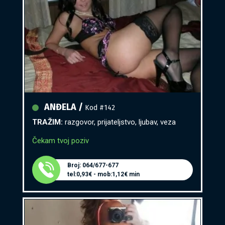
ANĐELA /
Kod #142
TRAŽIM:
razgovor, prijateljstvo, ljubav, veza
Čekam tvoj poziv
Broj: 064/677-677
tel:0,93€ - mob:1,12€ min