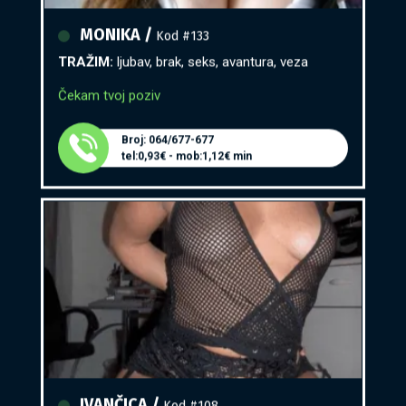
MONIKA /
Kod #133
TRAŽIM:
ljubav, brak, seks, avantura, veza
Čekam tvoj poziv
Broj: 064/677-677
tel:0,93€ - mob:1,12€ min
IVANČICA /
Kod #108