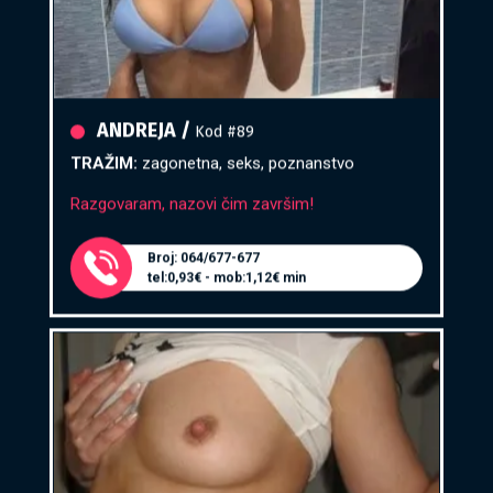
ANDREJA /
Kod #89
TRAŽIM:
zagonetna, seks, poznanstvo
Razgovaram, nazovi čim završim!
Broj: 064/677-677
tel:0,93€ - mob:1,12€ min