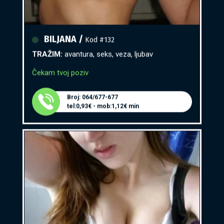
BILJANA /
Kod #132
TRAŽIM:
avantura, seks, veza, ljubav
Čekam tvoj poziv
Broj: 064/677-677
tel:0,93€ - mob:1,12€ min