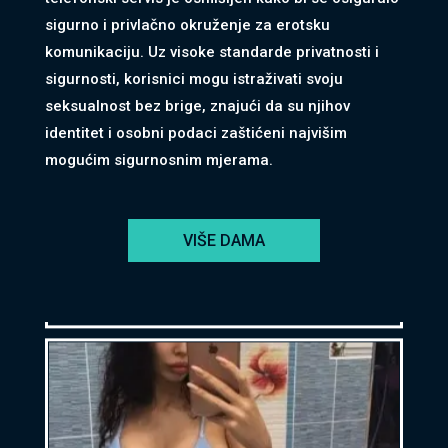
sigurno i privlačno okruženje za erotsku
komunikaciju. Uz visoke standarde privatnosti i
sigurnosti, korisnici mogu istraživati svoju
seksualnost bez brige, znajući da su njihov
identitet i osobni podaci zaštićeni najvišim
KRISTINA /
Kod #160
mogućim sigurnosnim mjerama.
TRAŽIM:
avantura, zabava, a možda i nešto više
Čekam tvoj poziv
VIŠE DAMA
Broj: 064/677-677
tel:0,93€ - mob:1,12€ min