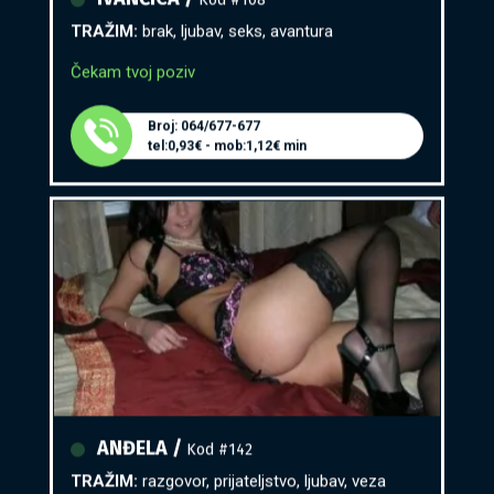
TRAŽIM:
brak, ljubav, seks, avantura
Čekam tvoj poziv
Broj: 064/677-677
tel:0,93€ - mob:1,12€ min
ANĐELA /
Kod #142
TRAŽIM:
razgovor, prijateljstvo, ljubav, veza