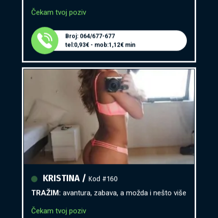
Čekam tvoj poziv
Broj: 064/677-677
tel:0,93€ - mob:1,12€ min
KRISTINA /
Kod #160
TRAŽIM:
avantura, zabava, a možda i nešto više
Čekam tvoj poziv